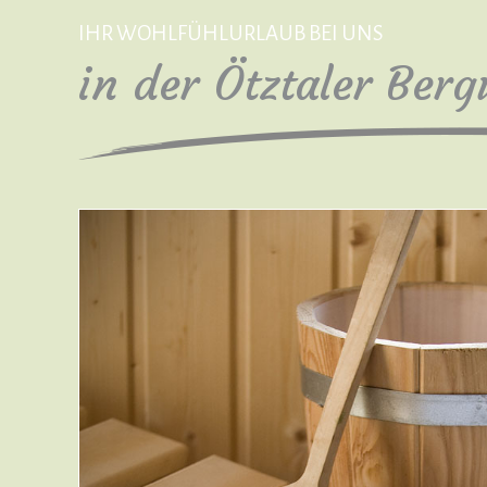
IHR WOHLFÜHLURLAUB BEI UNS
in der Ötztaler Berg