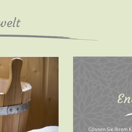
welt
En
Gönnen Sie Ihrem K